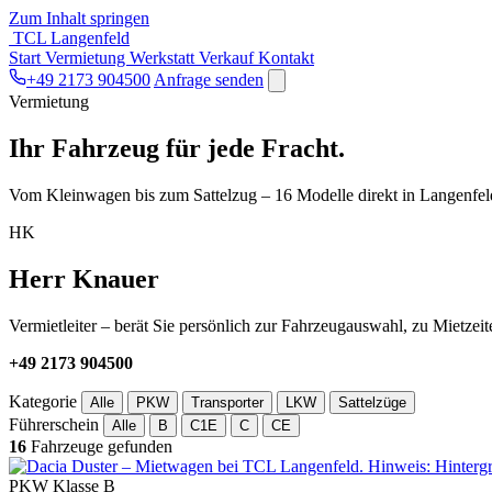
Zum Inhalt springen
TCL Langenfeld
Start
Vermietung
Werkstatt
Verkauf
Kontakt
+49 2173 904500
Anfrage senden
Vermietung
Ihr Fahrzeug für jede Fracht.
Vom Kleinwagen bis zum Sattelzug – 16 Modelle direkt in Langenfeld
HK
Herr Knauer
Vermietleiter – berät Sie persönlich zur Fahrzeugauswahl, zu Mietze
+49 2173 904500
Kategorie
Alle
PKW
Transporter
LKW
Sattelzüge
Führerschein
Alle
B
C1E
C
CE
16
Fahrzeuge gefunden
PKW
Klasse B